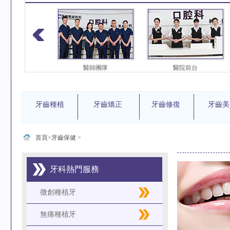
護團隊
醫師團隊
醫院前台
牙齒種植
牙齒矯正
牙齒修復
牙齒美
首頁>
牙齒保健
>
牙科熱門服務
微創種植牙
無痛種植牙