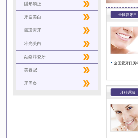
隱形矯正
全國愛牙日
牙齒美白
四環素牙
冷光美白
鈷鉻烤瓷牙
全国爱牙日历年主
美容冠
牙周炎
牙科通識