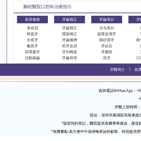
鵬程醫院口腔科治療指引
美容修復
牙齒矯正
牙齒美白
牙
美容冠
牙齒矯正
冷光美白
烤瓷牙
隱形矯正
超聲波潔牙
全瓷牙
牙齒擁擠
噴砂潔牙
根
氟斑牙
前牙反頜
牙結石
四環素牙
牙列稀疏
牙菌斑
活動義齒
牙齒前突
洗牙
口
牙醫簡介
收
咨詢電話&WhatsApp：+852 
W
牙醫上班時間：09
院址：深圳市羅湖區筍崗東路
*提前預約登記，醫院提供免費專車接送，接送
*免費餐點:為方便中午或傍晚來診的顧客，特別提供營養粵式午餐