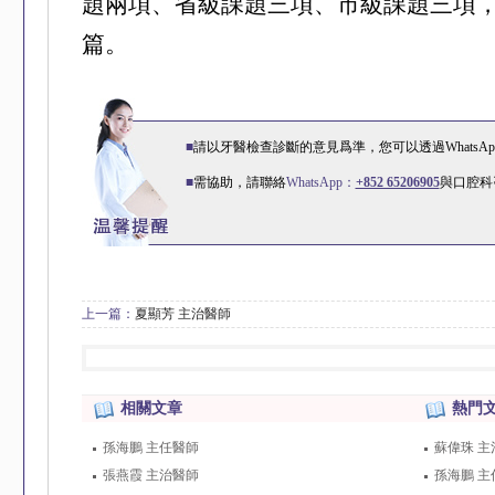
題兩項、省級課題三項、市級課題三項
篇。
■
請以牙醫檢查診斷的意見爲準，您可以透過WhatsA
■
需協助，請聯絡
WhatsApp：
+852 65206905
與口腔科
上一篇：
夏顯芳 主治醫師
相關文章
熱門
孫海鵬 主任醫師
蘇偉珠 主
張燕霞 主治醫師
孫海鵬 主