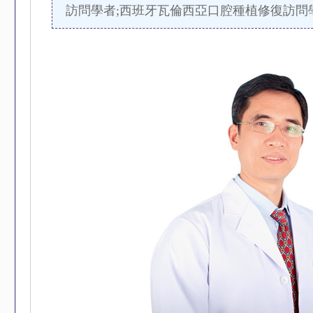
訪問學者;西班牙瓦倫西亞口腔種植修復訪問