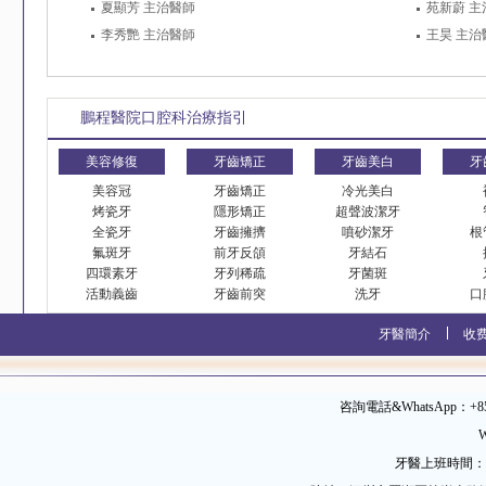
夏顯芳 主治醫師
苑新蔚 主
李秀艷 主治醫師
王昊 主治
鵬程醫院口腔科治療指引
美容修復
牙齒矯正
牙齒美白
牙
美容冠
牙齒矯正
冷光美白
烤瓷牙
隱形矯正
超聲波潔牙
全瓷牙
牙齒擁擠
噴砂潔牙
根
氟斑牙
前牙反頜
牙結石
四環素牙
牙列稀疏
牙菌斑
活動義齒
牙齒前突
洗牙
口
牙醫簡介
收
咨詢電話&WhatsApp：+852 
W
牙醫上班時間：09