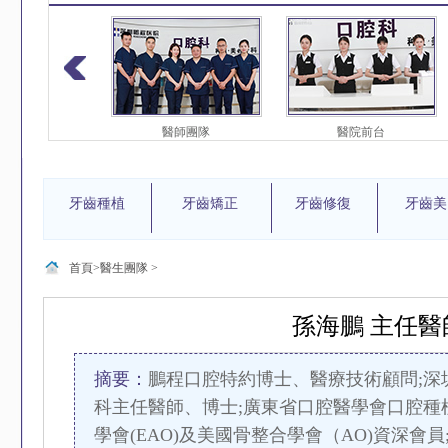
護團隊
醫師團隊
醫院前台
牙齒種植
牙齒矯正
牙齒修復
牙齒美
首頁>
醫生團隊
>
孫海鵬 主任醫
摘要：
鵬程口腔特約博士、醫療技術顧問;深
科主任醫師、博士;廣東省口腔醫學會口腔種
學會(EAO)及美國骨整合學會（AO)資深會