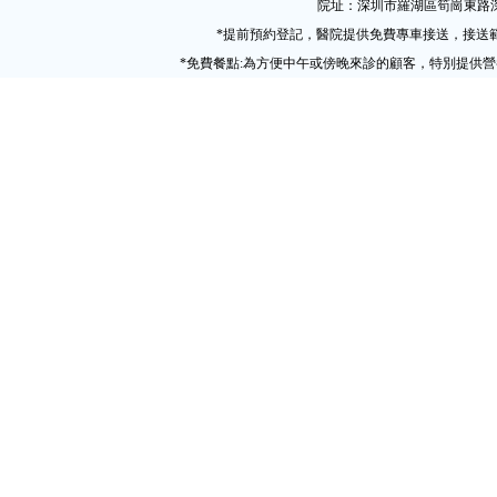
院址：深圳市羅湖區筍崗東路
*提前預約登記，醫院提供免費專車接送，接送
*免費餐點:為方便中午或傍晚來診的顧客，特別提供營養粵式午餐