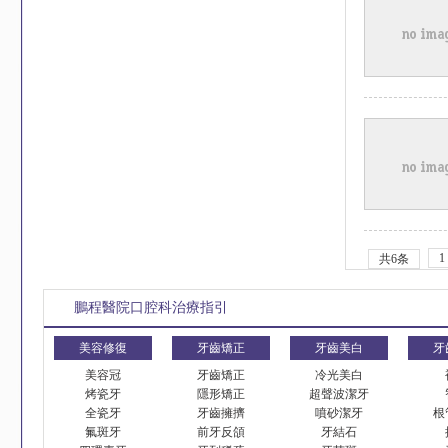
1
共6条
鵬程醫院口腔科治療指引
美容修復
牙齒矯正
牙齒美白
牙
美容冠
牙齒矯正
冷光美白
烤瓷牙
隱形矯正
超聲波潔牙
全瓷牙
牙齒擁擠
噴砂潔牙
根
氟斑牙
前牙反頜
牙結石