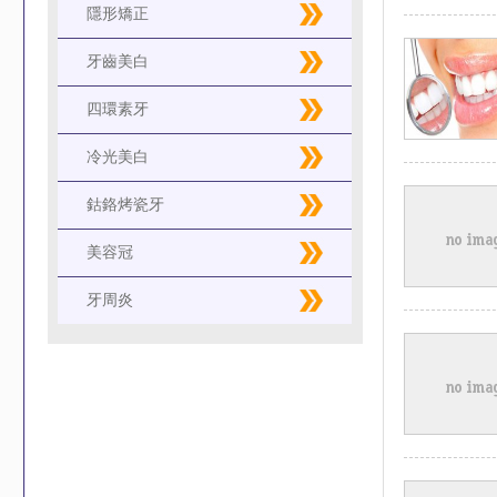
隱形矯正
牙齒美白
四環素牙
冷光美白
鈷鉻烤瓷牙
美容冠
牙周炎