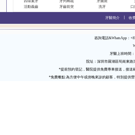
四環素牙
牙列稀疏
牙菌斑
活動義齒
牙齒前突
洗牙
口
牙醫簡介
收
咨詢電話&WhatsApp：+852 
W
牙醫上班時間：09
院址：深圳市羅湖區筍崗東路
*提前預約登記，醫院提供免費專車接送，接送
*免費餐點:為方便中午或傍晚來診的顧客，特別提供營養粵式午餐