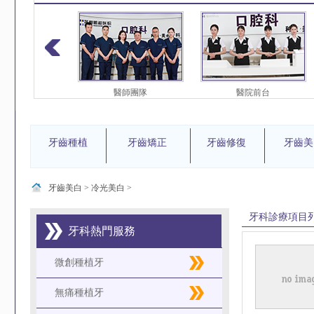
護團隊
醫師團隊
醫院前台
牙齒種植
牙齒矯正
牙齒修復
牙齒美
牙齒美白
>
冷光美白
>
牙科診療項目
牙科熱門服務
微創種植牙
無痛種植牙