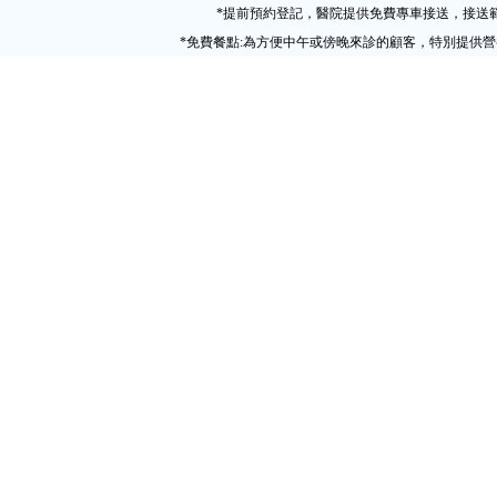
*提前預約登記，醫院提供免費專車接送，接送
*免費餐點:為方便中午或傍晚來診的顧客，特別提供營養粵式午餐