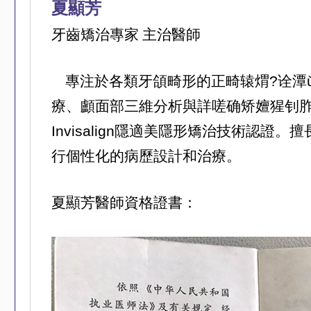
夏顯芳
牙齒矯治專家 主治醫師
專注於各類牙頜畸形的正畸辕煟?诠潭
療、顱面部三維分析與詳嗟确矫嬗猩钊
Invisalign隱適美隱形矯治技術認證
行個性化的病歷設計和治療。
夏顯芳醫師資格證書：