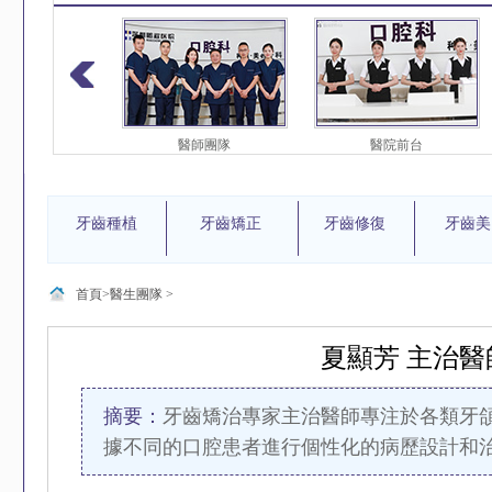
護團隊
醫師團隊
醫院前台
牙齒種植
牙齒矯正
牙齒修復
牙齒美
首頁>
醫生團隊
>
夏顯芳 主治醫
摘要：
牙齒矯治專家主治醫師專注於各類牙
據不同的口腔患者進行個性化的病歷設計和