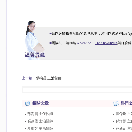
■
請以牙醫檢查診斷的意見爲準，您可以透過WhatsA
■
需協助，請聯絡
WhatsApp：
+852 65206905
與口腔科
上一篇：
張燕霞 主治醫師
相關文章
熱門
孫海鵬 主任醫師
蘇偉珠 主
張燕霞 主治醫師
孫海鵬 主
夏顯芳 主治醫師
苑新蔚 主