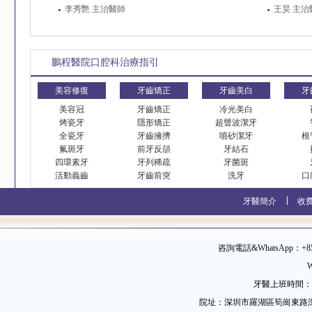
李秀艷 主治醫師
王昊 主治
鵬程醫院口腔科治療指引
美容修復
牙齒矯正
牙齒美白
牙
美容冠
牙齒矯正
冷光美白
烤瓷牙
隱形矯正
超聲波潔牙
全瓷牙
牙齒擁擠
噴砂潔牙
根
氟斑牙
前牙反頜
牙結石
四環素牙
牙列稀疏
牙菌斑
活動義齒
牙齒前突
洗牙
口
牙醫簡介
收
咨詢電話&WhatsApp：+852 
W
牙醫上班時間：09
院址：深圳市羅湖區筍崗東路