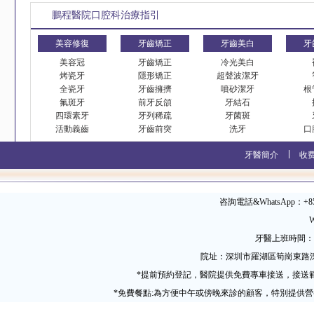
鵬程醫院口腔科治療指引
美容修復
牙齒矯正
牙齒美白
牙
美容冠
牙齒矯正
冷光美白
烤瓷牙
隱形矯正
超聲波潔牙
全瓷牙
牙齒擁擠
噴砂潔牙
根
氟斑牙
前牙反頜
牙結石
四環素牙
牙列稀疏
牙菌斑
活動義齒
牙齒前突
洗牙
口
牙醫簡介
收
咨詢電話&WhatsApp：+852 
W
牙醫上班時間：09
院址：深圳市羅湖區筍崗東路
*提前預約登記，醫院提供免費專車接送，接送
*免費餐點:為方便中午或傍晚來診的顧客，特別提供營養粵式午餐