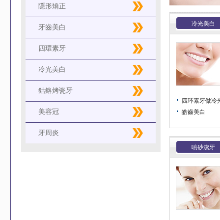
隱形矯正
冷光美白
牙齒美白
四環素牙
冷光美白
鈷鉻烤瓷牙
四环素牙做冷光美
美容冠
皓齒美白
牙周炎
噴砂潔牙