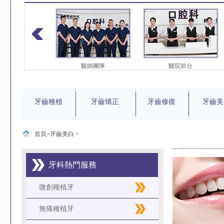
護團隊
醫師團隊
醫院前台
牙齒種植
牙齒矯正
牙齒修復
牙齒美
首頁>
牙齒美白
>
牙科熱門服務
微創種植牙
無痛種植牙